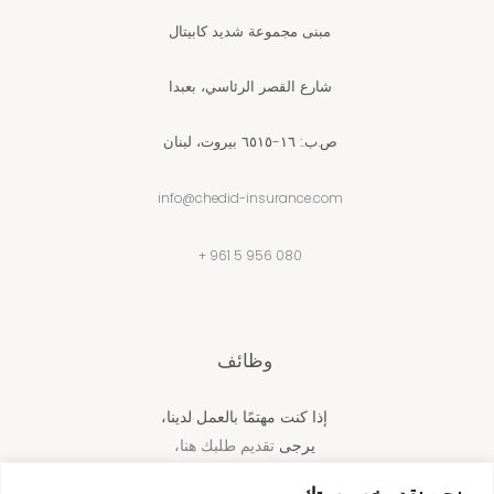
مبنى مجموعة شديد كابيتال
شارع القصر الرئاسي، بعبدا
ص.ب.: ١٦-٦٥١٥ ​​بيروت، لبنان
info@chedid-insurance.com
080 956 5 961 +
وظائف
إذا كنت مهتمًا بالعمل لدينا،
يرجى
تقديم طلبك هنا،